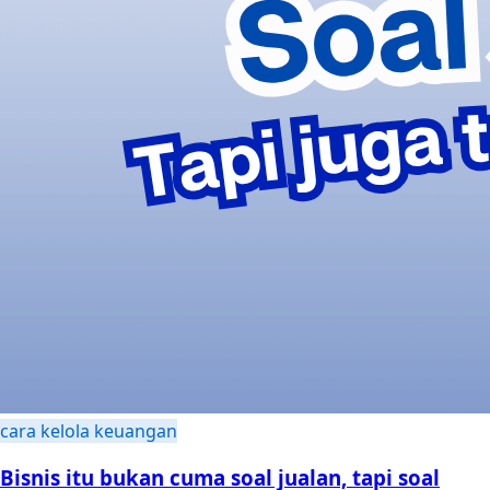
cara kelola keuangan
Bisnis itu bukan cuma soal jualan, tapi soal