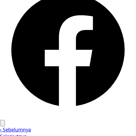
‹ Sebelumnya