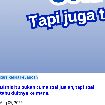
cara kelola keuangan
Bisnis itu bukan cuma soal jualan, tapi soal
tahu duitnya ke mana.
Aug 05, 2026