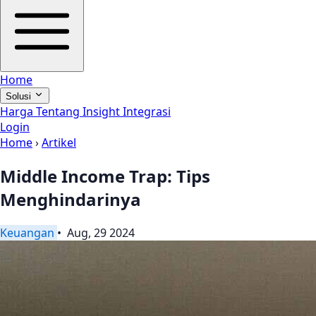
Home
Solusi
Harga
Tentang
Insight
Integrasi
Login
Home
›
Artikel
Middle Income Trap: Tips
Menghindarinya
Keuangan
• Aug, 29 2024