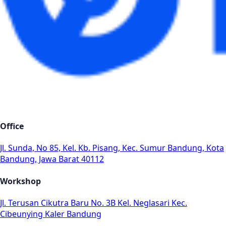
Office
Jl. Sunda, No 85, Kel. Kb. Pisang, Kec. Sumur Bandung, Kota
Bandung, Jawa Barat 40112
Workshop
Jl. Terusan Cikutra Baru No. 3B Kel. Neglasari Kec.
Cibeunying Kaler Bandung