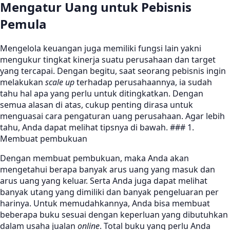
Mengatur Uang untuk Pebisnis
Pemula
Mengelola keuangan juga memiliki fungsi lain yakni
mengukur tingkat kinerja suatu perusahaan dan target
yang tercapai. Dengan begitu, saat seorang pebisnis ingin
melakukan
scale up
terhadap perusahaannya, ia sudah
tahu hal apa yang perlu untuk ditingkatkan. Dengan
semua alasan di atas, cukup penting dirasa untuk
menguasai cara pengaturan uang perusahaan. Agar lebih
tahu, Anda dapat melihat tipsnya di bawah. ### 1.
Membuat pembukuan
Dengan membuat pembukuan, maka Anda akan
mengetahui berapa banyak arus uang yang masuk dan
arus uang yang keluar. Serta Anda juga dapat melihat
banyak utang yang dimiliki dan banyak pengeluaran per
harinya. Untuk memudahkannya, Anda bisa membuat
beberapa buku sesuai dengan keperluan yang dibutuhkan
dalam usaha jualan
online
. Total buku yang perlu Anda