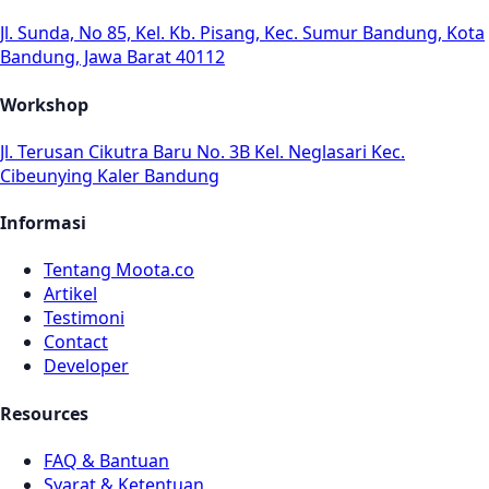
Jl. Sunda, No 85, Kel. Kb. Pisang, Kec. Sumur Bandung, Kota
Bandung, Jawa Barat 40112
Workshop
Jl. Terusan Cikutra Baru No. 3B Kel. Neglasari Kec.
Cibeunying Kaler Bandung
Informasi
Tentang Moota.co
Artikel
Testimoni
Contact
Developer
Resources
FAQ & Bantuan
Syarat & Ketentuan