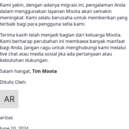
Kami yakin, dengan adanya migrasi ini, pengalaman Anda
dalam menggunakan layanan Moota akan semakin
meningkat. Kami selalu berusaha untuk memberikan yang
terbaik bagi para pengguna setia kami.
Terima kasih telah menjadi bagian dari keluarga Moota.
Kami berharap perubahan ini membawa banyak manfaat
bagi Anda. Jangan ragu untuk menghubungi kami melalui
live chat atau media sosial jika ada pertanyaan atau
kebutuhan dukungan.
Salam hangat,
Tim Moota
Ditulis Oleh:
arizaz
June 10, 2024