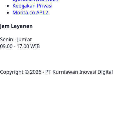
Kebijakan Privasi
Moota.co API.2
Jam Layanan
Senin - Jum'at
09.00 - 17.00 WIB
Copyright © 2026 - PT Kurniawan Inovasi Digital