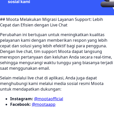
## Moota Melakukan Migrasi Layanan Support: Lebih
Cepat dan Efisien dengan Live Chat
Perubahan ini bertujuan untuk meningkatkan kualitas
pelayanan kami dengan memberikan respon yang lebih
cepat dan solusi yang lebih efektif bagi para pengguna.
Dengan live chat, tim support Moota dapat langsung
merespon pertanyaan dan keluhan Anda secara real-time,
sehingga mengurangi waktu tunggu yang biasanya terjadi
saat menggunakan email.
Selain melalui live chat di aplikasi, Anda juga dapat
menghubungi kami melalui media sosial resmi Moota
untuk mendapatkan dukungan:
Instagram:
@mootaofficial
Facebook:
@mootaapp