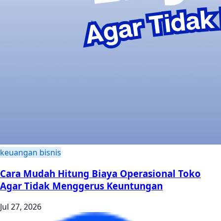
keuangan bisnis
Cara Mudah Hitung Biaya Operasional Toko
Agar Tidak Menggerus Keuntungan
Jul 27, 2026