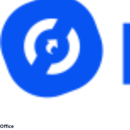
Office