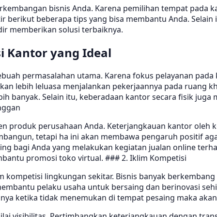
rkembangan bisnis Anda. Karena pemilihan tempat pada kaw
erikut beberapa tips yang bisa membantu Anda. Selain itu,
dir memberikan solusi terbaiknya.
 Kantor yang Ideal
 sebuah permasalahan utama. Karena fokus pelayanan pada 
 akan lebih leluasa menjalankan pekerjaannya pada ruang k
h banyak. Selain itu, keberadaan kantor secara fisik juga
anggan
men produk perusahaan Anda. Keterjangkauan kantor ole
gun, tetapi ha ini akan membawa pengaruh positif agar
ing bagi Anda yang melakukan kegiatan jualan online terha
antu promosi toko virtual. ### 2. Iklim Kompetisi
im kompetisi lingkungan sekitar. Bisnis banyak berkemban
embantu pelaku usaha untuk bersaing dan berinovasi sehi
nya ketika tidak menemukan di tempat pesaing maka akan me
i visibilitas. Pertimbangkan keterjangkauan dengan trans