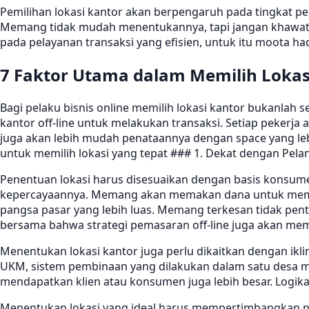
Pemilihan lokasi kantor akan berpengaruh pada tingkat pe
Memang tidak mudah menentukannya, tapi jangan khawatir b
pada pelayanan transaksi yang efisien, untuk itu moota ha
7 Faktor Utama dalam Memilih Lokasi
Bagi pelaku bisnis online memilih lokasi kantor bukanlah
kantor off-line untuk melakukan transaksi. Setiap pekerja
juga akan lebih mudah penataannya dengan space yang lebi
untuk memilih lokasi yang tepat ### 1. Dekat dengan Pel
Penentuan lokasi harus disesuaikan dengan basis konsu
kepercayaannya. Memang akan memakan dana untuk memban
pangsa pasar yang lebih luas. Memang terkesan tidak pent
bersama bahwa strategi pemasaran off-line juga akan memb
Menentukan lokasi kantor juga perlu dikaitkan dengan ikl
UKM, sistem pembinaan yang dilakukan dalam satu desa m
mendapatkan klien atau konsumen juga lebih besar. Logika
Menentukan lokasi yang ideal harus mempertimbangkan nila