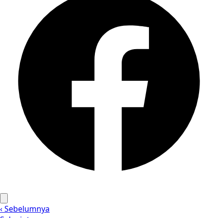
‹ Sebelumnya