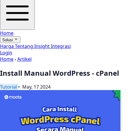
Home
Solusi
Harga
Tentang
Insight
Integrasi
Login
Home
›
Artikel
Install Manual WordPress - cPanel
Tutorial
• May, 17 2024