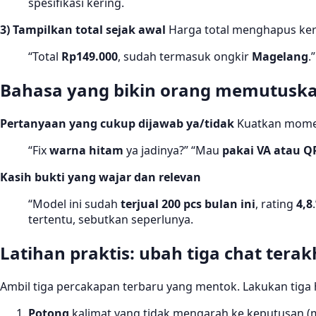
spesifikasi kering.
3) Tampilkan total sejak awal
Harga total menghapus kera
“Total
Rp149.000
, sudah termasuk ongkir
Magelang
.
Bahasa yang bikin orang memutuskan
Pertanyaan yang cukup dijawab ya/tidak
Kuatkan mom
“Fix
warna hitam
ya jadinya?” “Mau
pakai VA atau Q
Kasih bukti yang wajar dan relevan
“Model ini sudah
terjual 200 pcs bulan ini
, rating
4,8
tertentu, sebutkan seperlunya.
Latihan praktis: ubah tiga chat tera
Ambil tiga percakapan terbaru yang mentok. Lakukan tiga 
Potong
kalimat yang tidak mengarah ke keputusan (m