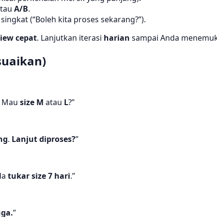
tau
A/B
.
singkat (“Boleh kita proses sekarang?”).
view cepat
. Lanjutkan iterasi
harian
sampai Anda menemukan
suaikan)
. Mau
size M
atau
L
?”
ng
.
Lanjut diproses?
”
da
tukar size 7 hari
.”
uga.
”