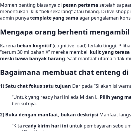
Momen penting biasanya di
pesan pertama
setelah sapaa
menentukan: klik “beli sekarang” atau hilang. Di live shopp
admin punya
template yang sama
agar pengalaman konsi
Mengapa orang berhenti mengambil
Karena
beban kognitif
(cognitive load) terlalu tinggi. Pi
“serum 30 ml bahan X” mereka membeli
kulit yang terasa
meski bawa banyak barang
. Saat manfaat utama tidak m
Bagaimana membuat chat enteng di k
1) Satu chat fokus satu tujuan
Daripada “Silakan isi warn
“Untuk yang ready hari ini ada M dan L.
Pilih yang m
berikutnya.
2) Buka dengan manfaat, bukan deskripsi
Manfaat langs
“Kita
ready kirim hari ini
untuk pembayaran sebelu