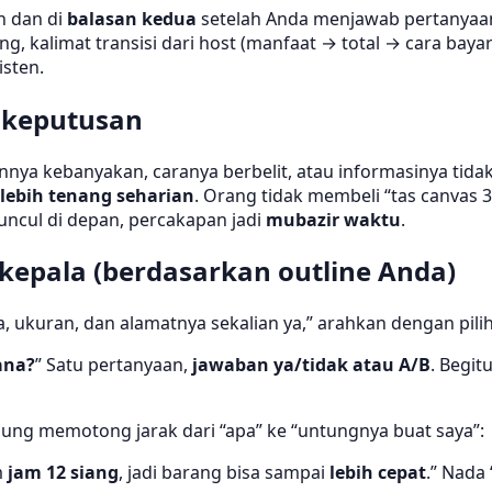
n dan di
balasan kedua
setelah Anda menjawab pertanyaan 
ing, kalimat transisi dari host (manfaat → total → cara baya
sten.
 keputusan
lihannya kebanyakan, caranya berbelit, atau informasinya tid
 lebih tenang seharian
. Orang tidak membeli “tas canva
uncul di depan, percakapan jadi
mubazir waktu
.
epala (berdasarkan outline Anda)
a, ukuran, dan alamatnya sekalian ya,” arahkan dengan pil
ana?
” Satu pertanyaan,
jawaban ya/tidak atau A/B
. Begit
ung memotong jarak dari “apa” ke “untungnya buat saya”:
m
jam 12 siang
, jadi barang bisa sampai
lebih cepat
.” Nada