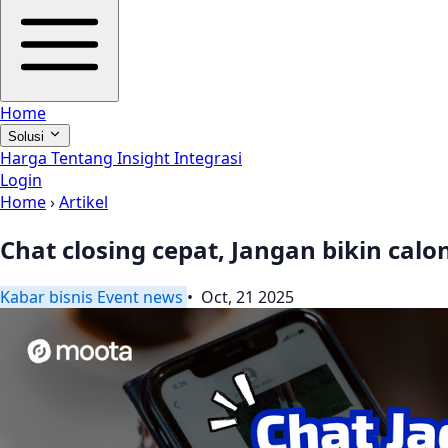
Home
Solusi
Harga
Tentang
Insight
Integrasi
Login
Home
›
Artikel
Chat closing cepat, Jangan bikin cal
Kabar
bisnis
Event
news
• Oct, 21 2025