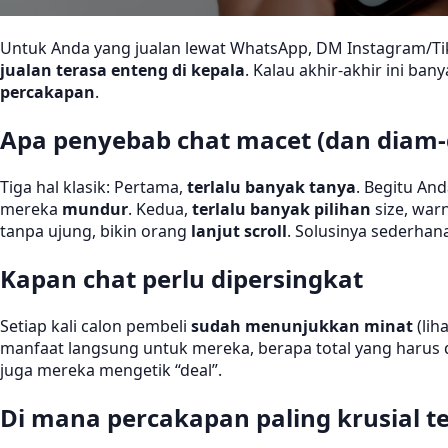
Untuk Anda yang jualan lewat WhatsApp, DM Instagram/Tik
jualan terasa enteng di kepala
. Kalau akhir-akhir ini ba
percakapan
.
Apa penyebab chat macet (dan diam
Tiga hal klasik: Pertama,
terlalu banyak tanya
. Begitu And
mereka
mundur
. Kedua,
terlalu banyak pilihan
size, war
tanpa ujung, bikin orang
lanjut scroll
. Solusinya sederhan
Kapan chat perlu dipersingkat
Setiap kali calon pembeli
sudah menunjukkan minat
(lih
manfaat langsung untuk mereka, berapa total yang harus 
juga mereka mengetik “deal”.
Di mana percakapan paling krusial te