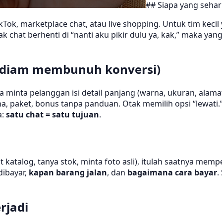
## Siapa yang seha
Tok, marketplace chat, atau live shopping. Untuk tim kec
nyak chat berhenti di “nanti aku pikir dulu ya, kak,” maka 
-diam membunuh konversi)
a minta pelanggan isi detail panjang (warna, ukuran, alamat
na, paket, bonus tanpa panduan. Otak memilih opsi “lewati.
a:
satu chat = satu tujuan
.
at katalog, tanya stok, minta foto asli), itulah saatnya memp
dibayar,
kapan barang jalan
, dan
bagaimana cara bayar
.
rjadi