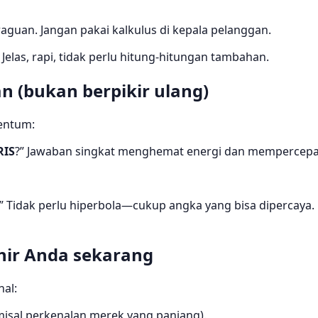
guan. Jangan pakai kalkulus di kepala pelanggan.
” Jelas, rapi, tidak perlu hitung-hitungan tambahan.
 (bukan berpikir ulang)
entum:
RIS
?” Jawaban singkat menghemat energi dan mempercepat
.” Tidak perlu hiperbola—cukup angka yang bisa dipercaya. 
khir Anda sekarang
hal:
isal perkenalan merek yang panjang).