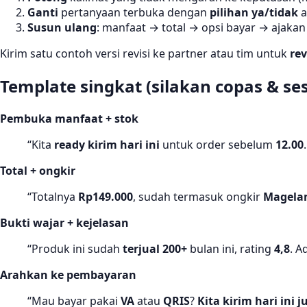
Ganti
pertanyaan terbuka dengan
pilihan ya/tidak
a
Susun ulang
: manfaat → total → opsi bayar → ajakan 
Kirim satu contoh versi revisi ke partner atau tim untuk
re
Template singkat (silakan copas & se
Pembuka manfaat + stok
“Kita
ready kirim hari ini
untuk order sebelum
12.00
Total + ongkir
“Totalnya
Rp149.000
, sudah termasuk ongkir
Magela
Bukti wajar + kejelasan
“Produk ini sudah
terjual 200+
bulan ini, rating
4,8
. A
Arahkan ke pembayaran
“Mau bayar pakai
VA
atau
QRIS
?
Kita kirim hari ini j