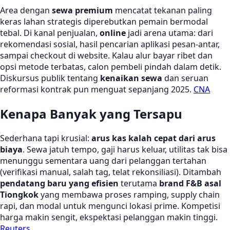
Area dengan
sewa premium
mencatat tekanan paling
keras lahan strategis diperebutkan pemain bermodal
tebal. Di kanal penjualan,
online
jadi arena utama: dari
rekomendasi sosial, hasil pencarian aplikasi pesan-antar,
sampai checkout di website. Kalau alur bayar ribet dan
opsi metode terbatas, calon pembeli pindah dalam detik.
Diskursus publik tentang
kenaikan sewa
dan seruan
reformasi kontrak pun menguat sepanjang 2025.
CNA
Kenapa Banyak yang Tersapu
Sederhana tapi krusial:
arus kas kalah cepat dari arus
biaya
. Sewa jatuh tempo, gaji harus keluar, utilitas tak bisa
menunggu sementara uang dari pelanggan tertahan
(verifikasi manual, salah tag, telat rekonsiliasi). Ditambah
pendatang baru yang efisien
terutama
brand F&B asal
Tiongkok
yang membawa proses ramping, supply chain
rapi, dan modal untuk mengunci lokasi prime. Kompetisi
harga makin sengit, ekspektasi pelanggan makin tinggi.
Reuters