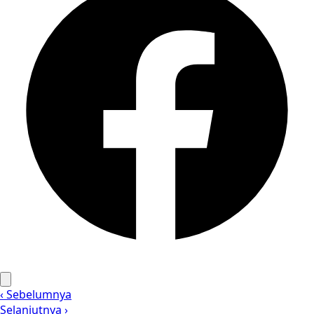
‹ Sebelumnya
Selanjutnya ›