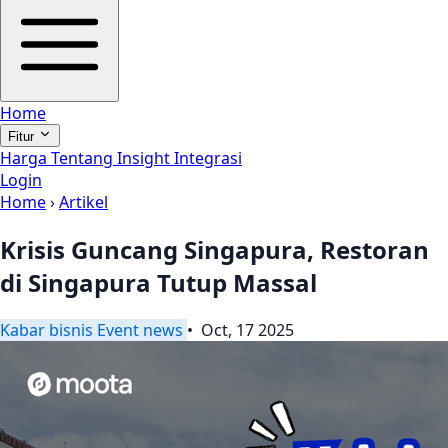
Home
Fitur
Harga
Tentang
Insight
Integrasi
Login
Home
›
Artikel
Krisis Guncang Singapura, Restoran
di Singapura Tutup Massal
Kabar
bisnis
Event
news
• Oct, 17 2025