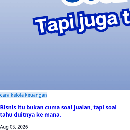
cara kelola keuangan
Bisnis itu bukan cuma soal jualan, tapi soal
tahu duitnya ke mana.
Aug 05, 2026