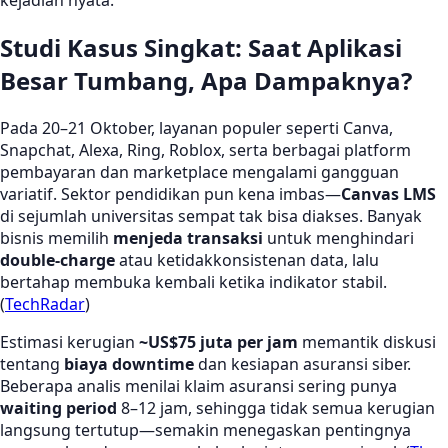
kejadian nyata.
Studi Kasus Singkat: Saat Aplikasi
Besar Tumbang, Apa Dampaknya?
Pada 20–21 Oktober, layanan populer seperti Canva,
Snapchat, Alexa, Ring, Roblox, serta berbagai platform
pembayaran dan marketplace mengalami gangguan
variatif. Sektor pendidikan pun kena imbas—
Canvas LMS
di sejumlah universitas sempat tak bisa diakses. Banyak
bisnis memilih
menjeda transaksi
untuk menghindari
double-charge
atau ketidakkonsistenan data, lalu
bertahap membuka kembali ketika indikator stabil.
(
TechRadar
)
Estimasi kerugian
~US$75 juta per jam
memantik diskusi
tentang
biaya downtime
dan kesiapan asuransi siber.
Beberapa analis menilai klaim asuransi sering punya
waiting period
8–12 jam, sehingga tidak semua kerugian
langsung tertutup—semakin menegaskan pentingnya