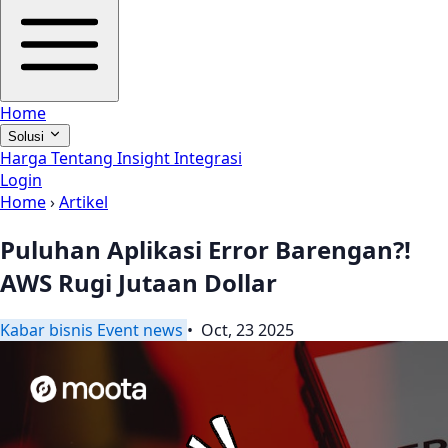
Home
Solusi
Harga
Tentang
Insight
Integrasi
Login
Home
›
Artikel
Puluhan Aplikasi Error Barengan?!
AWS Rugi Jutaan Dollar
Kabar
bisnis
Event
news
• Oct, 23 2025