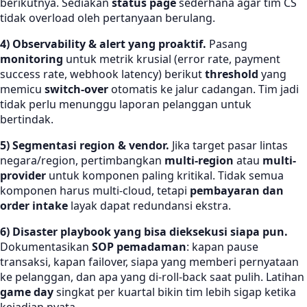
berikutnya. Sediakan
status page
sederhana agar tim CS
tidak overload oleh pertanyaan berulang.
4) Observability & alert yang proaktif.
Pasang
monitoring
untuk metrik krusial (error rate, payment
success rate, webhook latency) berikut
threshold
yang
memicu
switch-over
otomatis ke jalur cadangan. Tim jadi
tidak perlu menunggu laporan pelanggan untuk
bertindak.
5) Segmentasi region & vendor.
Jika target pasar lintas
negara/region, pertimbangkan
multi-region
atau
multi-
provider
untuk komponen paling kritikal. Tidak semua
komponen harus multi-cloud, tetapi
pembayaran dan
order intake
layak dapat redundansi ekstra.
6) Disaster playbook yang bisa dieksekusi siapa pun.
Dokumentasikan
SOP pemadaman
: kapan pause
transaksi, kapan failover, siapa yang memberi pernyataan
ke pelanggan, dan apa yang di-roll-back saat pulih. Latihan
game day
singkat per kuartal bikin tim lebih sigap ketika