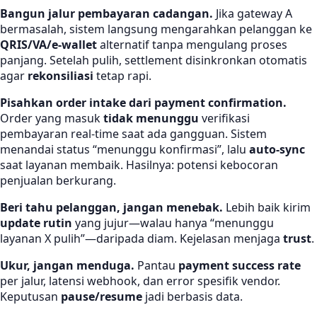
Bangun jalur pembayaran cadangan.
Jika gateway A
bermasalah, sistem langsung mengarahkan pelanggan ke
QRIS/VA/e-wallet
alternatif tanpa mengulang proses
panjang. Setelah pulih, settlement disinkronkan otomatis
agar
rekonsiliasi
tetap rapi.
Pisahkan order intake dari payment confirmation.
Order yang masuk
tidak menunggu
verifikasi
pembayaran real-time saat ada gangguan. Sistem
menandai status “menunggu konfirmasi”, lalu
auto-sync
saat layanan membaik. Hasilnya: potensi kebocoran
penjualan berkurang.
Beri tahu pelanggan, jangan menebak.
Lebih baik kirim
update rutin
yang jujur—walau hanya “menunggu
layanan X pulih”—daripada diam. Kejelasan menjaga
trust
.
Ukur, jangan menduga.
Pantau
payment success rate
per jalur, latensi webhook, dan error spesifik vendor.
Keputusan
pause/resume
jadi berbasis data.