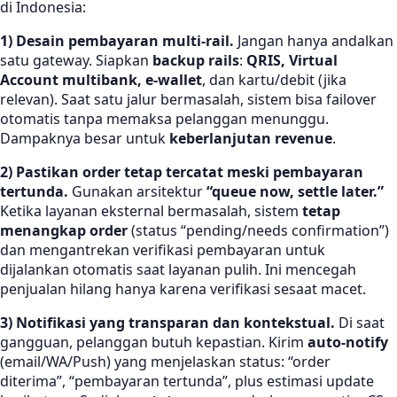
di Indonesia:
1) Desain pembayaran multi-rail.
Jangan hanya andalkan
satu gateway. Siapkan
backup rails
:
QRIS, Virtual
Account multibank, e-wallet
, dan kartu/debit (jika
relevan). Saat satu jalur bermasalah, sistem bisa failover
otomatis tanpa memaksa pelanggan menunggu.
Dampaknya besar untuk
keberlanjutan revenue
.
2) Pastikan order tetap tercatat meski pembayaran
tertunda.
Gunakan arsitektur
“queue now, settle later.”
Ketika layanan eksternal bermasalah, sistem
tetap
menangkap order
(status “pending/needs confirmation”)
dan mengantrekan verifikasi pembayaran untuk
dijalankan otomatis saat layanan pulih. Ini mencegah
penjualan hilang hanya karena verifikasi sesaat macet.
3) Notifikasi yang transparan dan kontekstual.
Di saat
gangguan, pelanggan butuh kepastian. Kirim
auto-notify
(email/WA/Push) yang menjelaskan status: “order
diterima”, “pembayaran tertunda”, plus estimasi update