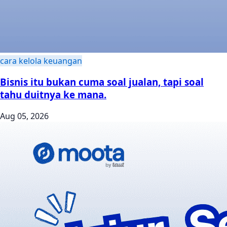
cara kelola keuangan
Bisnis itu bukan cuma soal jualan, tapi soal
tahu duitnya ke mana.
Aug 05, 2026