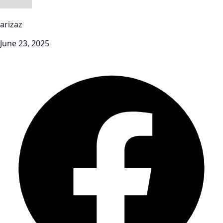
arizaz
June 23, 2025