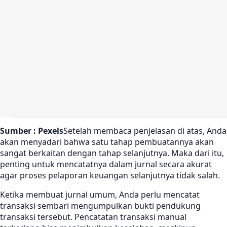
Sumber : Pexels
Setelah membaca penjelasan di atas, Anda
akan menyadari bahwa satu tahap pembuatannya akan
sangat berkaitan dengan tahap selanjutnya. Maka dari itu,
penting untuk mencatatnya dalam jurnal secara akurat
agar proses pelaporan keuangan selanjutnya tidak salah.
Ketika membuat jurnal umum, Anda perlu mencatat
transaksi sembari mengumpulkan bukti pendukung
transaksi tersebut. Pencatatan transaksi manual