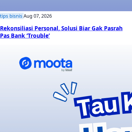
tips bisnis
Aug 07, 2026
Rekonsiliasi Personal, Solusi Biar Gak Pasrah
Pas Bank ‘Trouble’