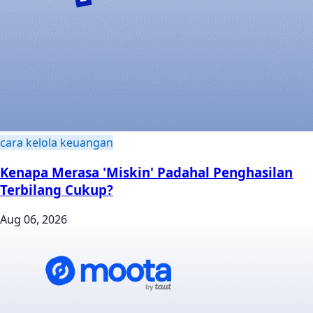
cara kelola keuangan
Kenapa Merasa 'Miskin' Padahal Penghasilan
Terbilang Cukup?
Aug 06, 2026