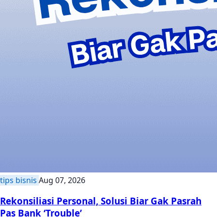
tips bisnis
Aug 07, 2026
Rekonsiliasi Personal, Solusi Biar Gak Pasrah
Pas Bank ‘Trouble’