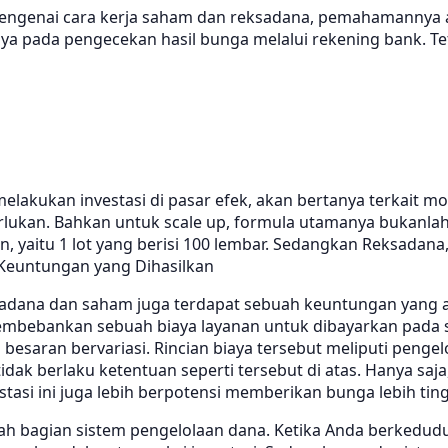
engenai cara kerja saham dan reksadana, pemahamannya a
 pada pengecekan hasil bunga melalui rekening bank. Tetap
akukan investasi di pasar efek, akan bertanya terkait mod
lukan. Bahkan untuk scale up, formula utamanya bukanlah i
yaitu 1 lot yang berisi 100 lembar. Sedangkan Reksadana, 
. Keuntungan yang Dihasilkan
eksadana dan saham juga terdapat sebuah keuntungan yang
membebankan sebuah biaya layanan untuk dibayarkan pada s
esaran bervariasi. Rincian biaya tersebut meliputi penge
dak berlaku ketentuan seperti tersebut di atas. Hanya sa
investasi ini juga lebih berpotensi memberikan bunga lebih t
h bagian sistem pengelolaan dana. Ketika Anda berkedudu