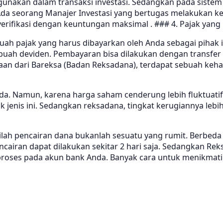
unakan dalam transaksi investasi. Sedangkan pada sistem
a seorang Manajer Investasi yang bertugas melakukan kegi
verifikasi dengan keuntungan maksimal . ### 4. Pajak yan
 pajak yang harus dibayarkan oleh Anda sebagai pihak inve
sebuah deviden. Pembayaran bisa dilakukan dengan transf
ataan dari Bareksa (Badan Reksadana), terdapat sebuah k
-beda. Namun, karena harga saham cenderung lebih fluktuat
enis ini. Sedangkan reksadana, tingkat kerugiannya lebih
stilah pencairan dana bukanlah sesuatu yang rumit. Berbe
ncairan dapat dilakukan sekitar 2 hari saja. Sedangkan Re
diproses pada akun bank Anda. Banyak cara untuk menikmati