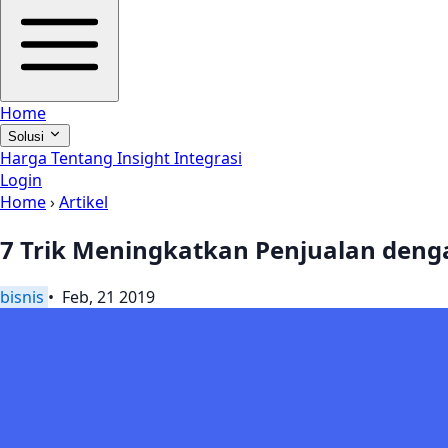
Home
Solusi
Harga
Tentang
Insight
Integrasi
Login
Home
›
Artikel
7 Trik Meningkatkan Penjualan denga
bisnis
• Feb, 21 2019