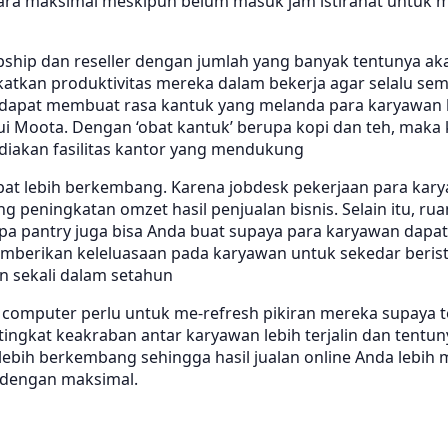
ra maksimal meskipun belum masuk jam istirahat untuk mak
pship dan reseller dengan jumlah yang banyak tentunya a
an produktivitas mereka dalam bekerja agar selalu sema
dapat membuat rasa kantuk yang melanda para karyawan hil
alui Moota. Dengan ‘obat kantuk’ berupa kopi dan teh, ma
diakan fasilitas kantor yang mendukung
apat lebih berkembang. Karena jobdesk pekerjaan para ka
ng peningkatan omzet hasil penjualan bisnis. Selain itu, 
upa pantry juga bisa Anda buat supaya para karyawan dapat
berikan keleluasaan pada karyawan untuk sekedar beristi
n sekali dalam setahun
u computer perlu untuk me-refresh pikiran mereka supaya 
 tingkat keakraban antar karyawan lebih terjalin dan ten
n lebih berkembang sehingga hasil jualan online Anda le
e dengan maksimal.