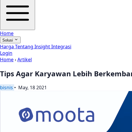
Home
Solusi
Harga
Tentang
Insight
Integrasi
Login
Home
›
Artikel
Tips Agar Karyawan Lebih Berkemba
bisnis
• May, 18 2021