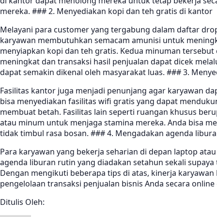
di kantor dapat menolong mereka untuk tetap bekerja seca
mereka. ### 2. Menyediakan kopi dan teh gratis di kantor
Melayani para customer yang tergabung dalam daftar dro
karyawan membutuhkan semacam amunisi untuk meningkatk
menyiapkan kopi dan teh gratis. Kedua minuman tersebut 
meningkat dan transaksi hasil penjualan dapat dicek mel
dapat semakin dikenal oleh masyarakat luas. ### 3. Menye
Fasilitas kantor juga menjadi penunjang agar karyawan d
bisa menyediakan fasilitas wifi gratis yang dapat menduku
membuat betah. Fasilitas lain seperti ruangan khusus ber
atau minum untuk menjaga stamina mereka. Anda bisa mem
tidak timbul rasa bosan. ### 4. Mengadakan agenda libura
Para karyawan yang bekerja seharian di depan laptop ata
agenda liburan rutin yang diadakan setahun sekali supaya
Dengan mengikuti beberapa tips di atas, kinerja karyawa
pengelolaan transaksi penjualan bisnis Anda secara onlin
Ditulis Oleh: