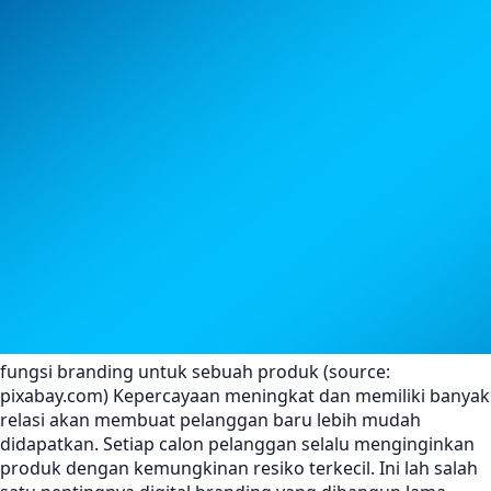
fungsi branding untuk sebuah produk (source:
pixabay.com) Kepercayaan meningkat dan memiliki banyak
relasi akan membuat pelanggan baru lebih mudah
didapatkan. Setiap calon pelanggan selalu menginginkan
produk dengan kemungkinan resiko terkecil. Ini lah salah