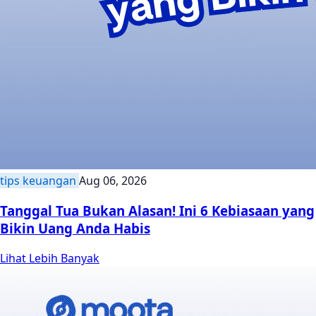
tips keuangan
Aug 06, 2026
Tanggal Tua Bukan Alasan! Ini 6 Kebiasaan yang
Bikin Uang Anda Habis
Lihat Lebih Banyak