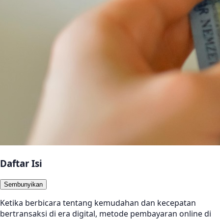
Daftar Isi
Sembunyikan
Ketika berbicara tentang kemudahan dan kecepatan
bertransaksi di era digital, metode pembayaran online di