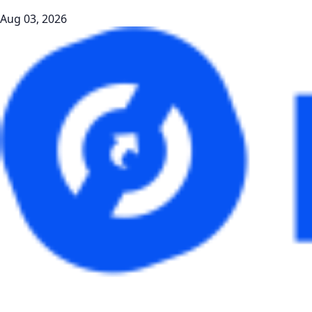
Aug 03, 2026