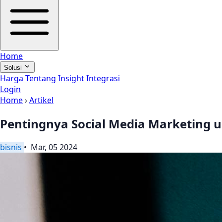
Home
Solusi
Harga
Tentang
Insight
Integrasi
Login
Home
›
Artikel
Pentingnya Social Media Marketing u
bisnis
• Mar, 05 2024