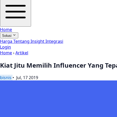
Home
Solusi
Harga
Tentang
Insight
Integrasi
Login
Home
›
Artikel
Kiat Jitu Memilih Influencer Yang Tep
bisnis
• Jul, 17 2019