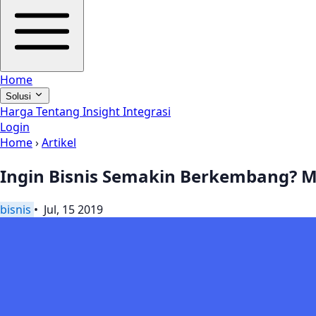
Home
Solusi
Harga
Tentang
Insight
Integrasi
Login
Home
›
Artikel
Ingin Bisnis Semakin Berkembang? M
bisnis
• Jul, 15 2019