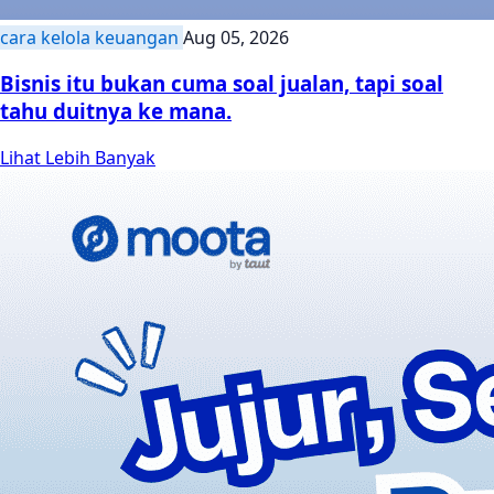
cara kelola keuangan
Aug 05, 2026
Bisnis itu bukan cuma soal jualan, tapi soal
tahu duitnya ke mana.
Lihat Lebih Banyak