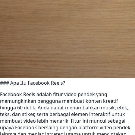
### Apa Itu Facebook Reels?
Facebook Reels adalah fitur video pendek yang
memungkinkan pengguna membuat konten kreatif
hingga 60 detik. Anda dapat menambahkan musik, efek,
teks, dan stiker, serta berbagai elemen interaktif untuk
membuat video lebih menarik. Fitur ini muncul sebagai
upaya Facebook bersaing dengan platform video pendek
lainnya dan menjadi strategi utama untuk menciptakan