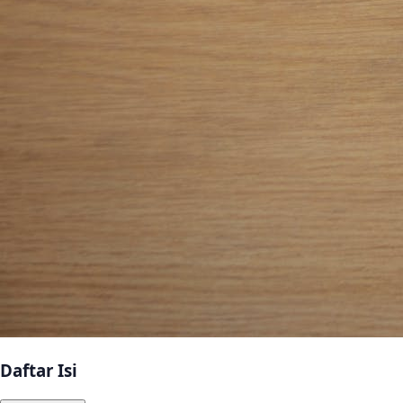
Daftar Isi