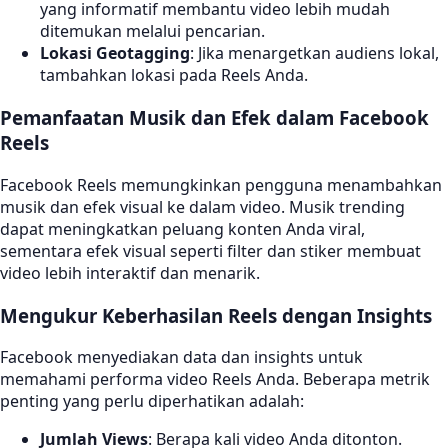
yang informatif membantu video lebih mudah
ditemukan melalui pencarian.
Lokasi Geotagging
: Jika menargetkan audiens lokal,
tambahkan lokasi pada Reels Anda.
Pemanfaatan Musik dan Efek dalam Facebook
Reels
Facebook Reels memungkinkan pengguna menambahkan
musik dan efek visual ke dalam video. Musik trending
dapat meningkatkan peluang konten Anda viral,
sementara efek visual seperti filter dan stiker membuat
video lebih interaktif dan menarik.
Mengukur Keberhasilan Reels dengan Insights
Facebook menyediakan data dan insights untuk
memahami performa video Reels Anda. Beberapa metrik
penting yang perlu diperhatikan adalah:
Jumlah Views
: Berapa kali video Anda ditonton.