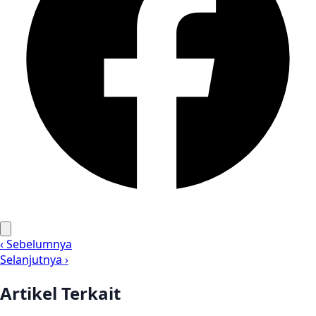
‹ Sebelumnya
Selanjutnya ›
Artikel Terkait