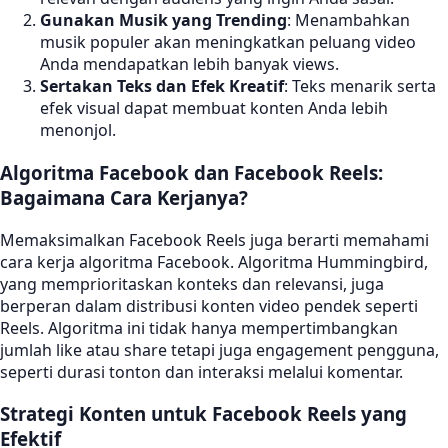
Gunakan Musik yang Trending
: Menambahkan
musik populer akan meningkatkan peluang video
Anda mendapatkan lebih banyak views.
Sertakan Teks dan Efek Kreatif
: Teks menarik serta
efek visual dapat membuat konten Anda lebih
menonjol.
Algoritma Facebook dan Facebook Reels:
Bagaimana Cara Kerjanya?
Memaksimalkan Facebook Reels juga berarti memahami
cara kerja algoritma Facebook. Algoritma Hummingbird,
yang memprioritaskan konteks dan relevansi, juga
berperan dalam distribusi konten video pendek seperti
Reels. Algoritma ini tidak hanya mempertimbangkan
jumlah like atau share tetapi juga engagement pengguna,
seperti durasi tonton dan interaksi melalui komentar.
Strategi Konten untuk Facebook Reels yang
Efektif