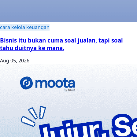
cara kelola keuangan
Bisnis itu bukan cuma soal jualan, tapi soal
tahu duitnya ke mana.
Aug 05, 2026