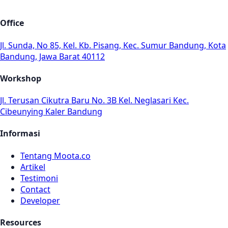
Office
Jl. Sunda, No 85, Kel. Kb. Pisang, Kec. Sumur Bandung, Kota
Bandung, Jawa Barat 40112
Workshop
Jl. Terusan Cikutra Baru No. 3B Kel. Neglasari Kec.
Cibeunying Kaler Bandung
Informasi
Tentang Moota.co
Artikel
Testimoni
Contact
Developer
Resources