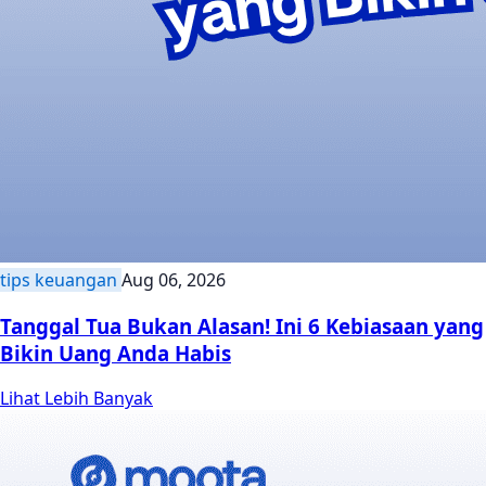
tips keuangan
Aug 06, 2026
Tanggal Tua Bukan Alasan! Ini 6 Kebiasaan yang
Bikin Uang Anda Habis
Lihat Lebih Banyak