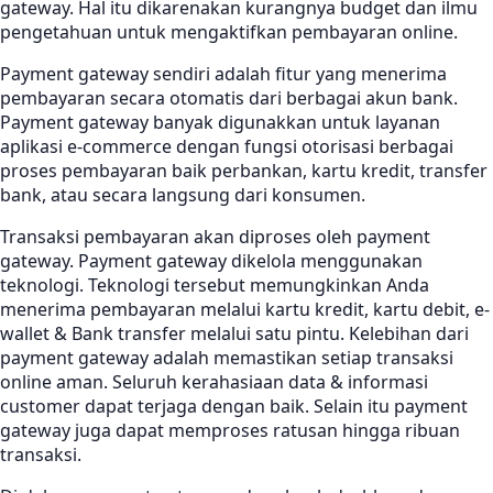
gateway. Hal itu dikarenakan kurangnya budget dan ilmu
pengetahuan untuk mengaktifkan pembayaran online.
Payment gateway sendiri adalah fitur yang menerima
pembayaran secara otomatis dari berbagai akun bank.
Payment gateway banyak digunakkan untuk layanan
aplikasi e-commerce dengan fungsi otorisasi berbagai
proses pembayaran baik perbankan, kartu kredit, transfer
bank, atau secara langsung dari konsumen.
Transaksi pembayaran akan diproses oleh payment
gateway. Payment gateway dikelola menggunakan
teknologi. Teknologi tersebut memungkinkan Anda
menerima pembayaran melalui kartu kredit, kartu debit, e-
wallet & Bank transfer melalui satu pintu. Kelebihan dari
payment gateway adalah memastikan setiap transaksi
online aman. Seluruh kerahasiaan data & informasi
customer dapat terjaga dengan baik. Selain itu payment
gateway juga dapat memproses ratusan hingga ribuan
transaksi.