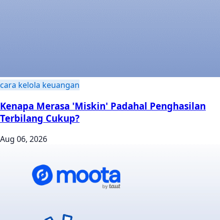
cara kelola keuangan
Kenapa Merasa 'Miskin' Padahal Penghasilan
Terbilang Cukup?
Aug 06, 2026