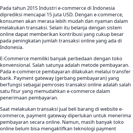
Pada tahun 2015 Industri e-commerce di Indonesia
diprediksi mencapai 15 juta USD. Dengan e-commerce,
konsumen akan merasa lebih mudah dan nyaman dalam
melakukan transaksi. Selain itu belanja dengan sistem
online dapat memberikan kontribusi yang cukup besar
pada peningkatan jumlah transaksi online yang ada di
Indonesia.
E-Commerce memiliki banyak perbedaan dengan toko
konvensional. Salah satunya adalah metode pembayaran.
Pada e-commerce pembayaran dilakukan melalui transfer
bank. Payment gateway (gerbang pembayaran) yang
berfungsi sebagai pemroses transaksi online adalah salah
satu fitur yang memudahkan e-commerce dalam
penerimaan pembayaran.
Saat melakukan transaksi jual beli barang di website e-
commerce, payment gateway diperlukan untuk menerima
pembayaran secara online. Namun, masih banyak toko
online belum bisa mengaktifkan teknologi payment