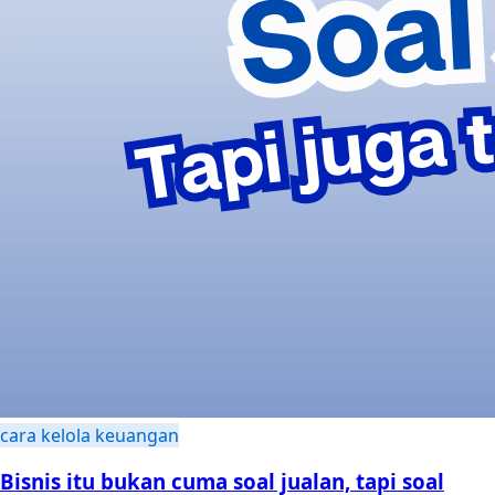
cara kelola keuangan
Bisnis itu bukan cuma soal jualan, tapi soal