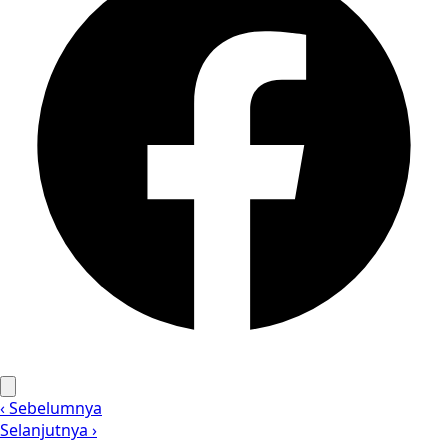
‹ Sebelumnya
Selanjutnya ›