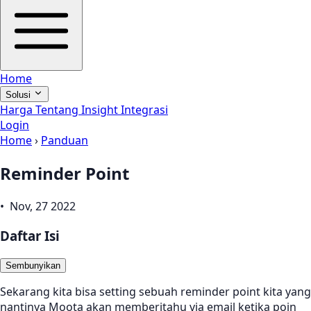
Home
Solusi
Harga
Tentang
Insight
Integrasi
Login
Home
›
Panduan
Reminder Point
• Nov, 27 2022
Daftar Isi
Sembunyikan
Sekarang kita bisa setting sebuah reminder point kita yang
nantinya Moota akan memberitahu via email ketika poin