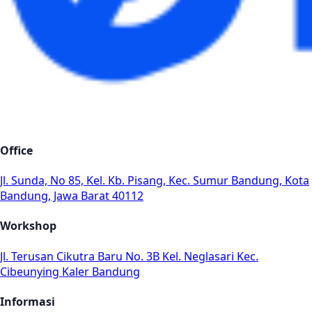
Office
Jl. Sunda, No 85, Kel. Kb. Pisang, Kec. Sumur Bandung, Kota
Bandung, Jawa Barat 40112
Workshop
Jl. Terusan Cikutra Baru No. 3B Kel. Neglasari Kec.
Cibeunying Kaler Bandung
Informasi