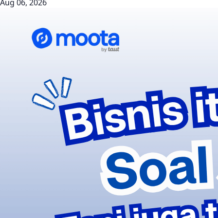
Aug 06, 2026