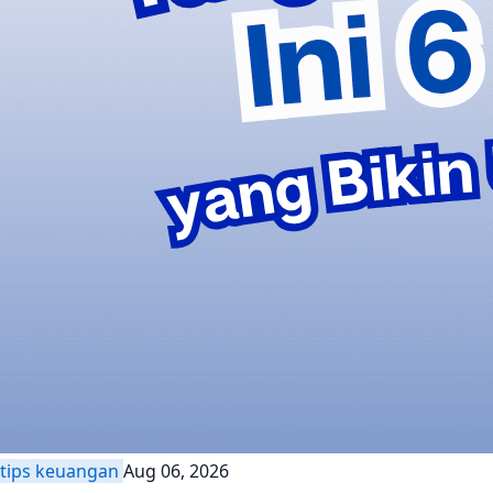
tips keuangan
Aug 06, 2026