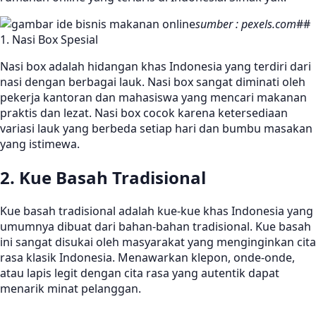
sumber : pexels.com
##
1. Nasi Box Spesial
Nasi box adalah hidangan khas Indonesia yang terdiri dari
nasi dengan berbagai lauk. Nasi box sangat diminati oleh
pekerja kantoran dan mahasiswa yang mencari makanan
praktis dan lezat. Nasi box cocok karena ketersediaan
variasi lauk yang berbeda setiap hari dan bumbu masakan
yang istimewa.
2. Kue Basah Tradisional
Kue basah tradisional adalah kue-kue khas Indonesia yang
umumnya dibuat dari bahan-bahan tradisional. Kue basah
ini sangat disukai oleh masyarakat yang menginginkan cita
rasa klasik Indonesia. Menawarkan klepon, onde-onde,
atau lapis legit dengan cita rasa yang autentik dapat
menarik minat pelanggan.