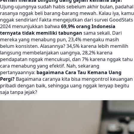
Pernah merasa bingung uang gajian kemana saja?
Ujung-ujungnya sudah habis sebelum akhir bulan, padahal
rasanya nggak beli barang-barang mewah. Kalau iya, kamu
nggak sendirian! Fakta mengejutkan dari survei GoodStats
2024 menunjukkan bahwa
69,9% orang Indonesia
ternyata tidak memiliki tabungan
sama sekali. Dari
mereka yang menabung pun, 23,4% mengaku masih
belum konsisten. Alasannya? 34,5% karena lebih memilih
langsung membelanjakan uangnya, 28,2% karena
pendapatan nggak mencukupi, dan 7% karena nggak tahu
cara menabung yang efektif. Nah, sekarang
pertanyaannya:
bagaimana Cara Tau Kemana Uang
Pergi?
Bagaimana caranya kita bisa mengontrol keuangan
pribadi dengan baik, sehingga uang nggak lenyap begitu
saja tanpa jejak?