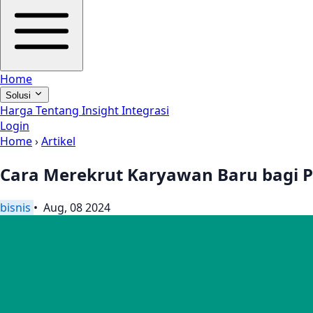
Home
Solusi
Harga
Tentang
Insight
Integrasi
Login
Home
›
Artikel
Cara Merekrut Karyawan Baru bagi 
bisnis
• Aug, 08 2024