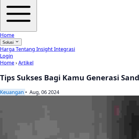
Home
Solusi
Harga
Tentang
Insight
Integrasi
Login
Home
›
Artikel
Tips Sukses Bagi Kamu Generasi San
Keuangan
• Aug, 06 2024