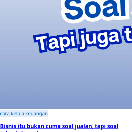
cara kelola keuangan
Bisnis itu bukan cuma soal jualan, tapi soal