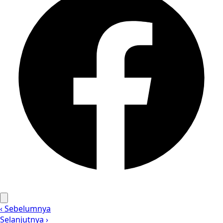
‹ Sebelumnya
Selanjutnya ›