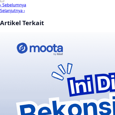
‹ Sebelumnya
Selanjutnya ›
Artikel Terkait