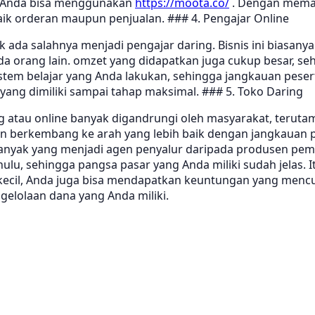
g, Anda bisa menggunakan
https://moota.co/
. Dengan mema
 baik orderan maupun penjualan. ### 4. Pengajar Online
dak ada salahnya menjadi pengajar daring. Bisnis ini bias
orang lain. omzet yang didapatkan juga cukup besar, sehin
m belajar yang Anda lakukan, sehingga jangkauan peserta 
ng dimiliki sampai tahap maksimal. ### 5. Toko Daring
atau online banyak digandrungi oleh masyarakat, terutama 
an berkembang ke arah yang lebih baik dengan jangkauan p
banyak yang menjadi agen penyalur daripada produsen pe
u, sehingga pangsa pasar yang Anda miliki sudah jelas. It
g kecil, Anda juga bisa mendapatkan keuntungan yang men
lolaan dana yang Anda miliki.