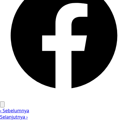
‹ Sebelumnya
Selanjutnya ›