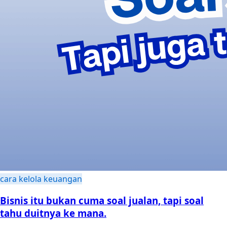
cara kelola keuangan
Bisnis itu bukan cuma soal jualan, tapi soal
tahu duitnya ke mana.