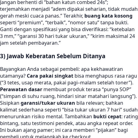
Jangan berhenti di “bahan katun combed 24s”;
terjemahkan menjadi “adem dipakai seharian, tidak mudah
gerah meski cuaca panas.” Terakhir,
buang kata kosong
seperti “premium”, “terbaik”, “nomor satu” tanpa bukti.
Ganti dengan spesifikasi yang bisa diverifikasi: “ketebalan
3 mm,” “garansi 30 hari tukar ukuran,” “kirim maksimal 24
jam setelah pembayaran.”
3) Jawab Keberatan Sebelum Ditanya
Bayangkan Anda sebagai pembeli: apa kekhawatiran
utamanya?
Cara pakai singkat
bisa menghapus rasa ragu
(“3 tetes, usap merata, pakai pagi–malam setelah toner”).
Perawatan dasar
membuat produk terasa “punya SOP”
(“simpan di suhu ruang, hindari sinar matahari langsung”).
Sisipkan
garansi/tukar ukuran
bila relevan; bahkan
kalimat sederhana seperti “bisa tukar ukuran 7 hari” sudah
menurunkan risiko mental. Tambahkan
bukti cepat
: rating
bintang, satu testimoni pendek, atau angka repeat order.
Ini bukan ajang pamer; ini cara memberi “pijakan” bagi
pembeli untuk melangkah ke checkout.