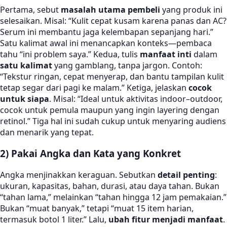
Pertama, sebut
masalah utama pembeli
yang produk ini
selesaikan. Misal: “Kulit cepat kusam karena panas dan AC?
Serum ini membantu jaga kelembapan sepanjang hari.”
Satu kalimat awal ini menancapkan konteks—pembaca
tahu “ini problem saya.” Kedua, tulis
manfaat inti
dalam
satu kalimat
yang gamblang, tanpa jargon. Contoh:
“Tekstur ringan, cepat menyerap, dan bantu tampilan kulit
tetap segar dari pagi ke malam.” Ketiga, jelaskan
cocok
untuk siapa
. Misal: “Ideal untuk aktivitas indoor–outdoor,
cocok untuk pemula maupun yang ingin layering dengan
retinol.” Tiga hal ini sudah cukup untuk menyaring audiens
dan menarik yang tepat.
2) Pakai Angka dan Kata yang Konkret
Angka menjinakkan keraguan. Sebutkan
detail penting
:
ukuran, kapasitas, bahan, durasi, atau daya tahan. Bukan
“tahan lama,” melainkan “tahan hingga 12 jam pemakaian.”
Bukan “muat banyak,” tetapi “muat 15 item harian,
termasuk botol 1 liter.” Lalu,
ubah fitur menjadi manfaat
.