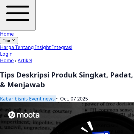
Home
Fitur
Harga
Tentang
Insight
Integrasi
Login
Home
›
Artikel
Tips Deskripsi Produk Singkat, Padat,
& Menjawab
Kabar
bisnis
Event
news
• Oct, 07 2025