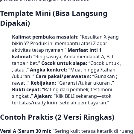
Template Mini (Bisa Langsung
Dipakai)
Kalimat pembuka masalah:
“Kesulitan X yang
bikin Y? Produk ini membantu atasi Z agar
aktivitas tetap nyaman.”
Manfaat inti 1
kalimat:
“Ringkasnya, Anda mendapat A, B, C
tanpa ribet.”
Cocok untuk siapa:
“Cocok untuk ,
, atau .”
Angka konkret:
“Muat hingga /tahan
/ukuran .”
Cara pakai/perawatan:
“Gunakan ;
rawat .”
Kebijakan:
“Garansi /tukar ukuran .”
Bukti cepat:
“Rating dari pembeli; testimoni
singkat .”
Ajakan:
“Klik BELI sekarang—stok
terbatas/ready kirim setelah pembayaran.”
Contoh Praktis (2 Versi Ringkas)
Versi A (Serum 30 ml):
“Sering kulit terasa ketarik di ruang