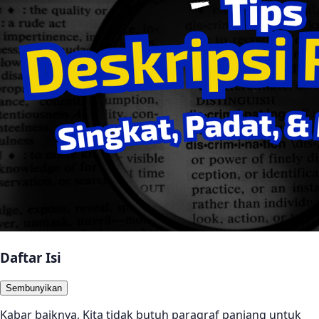
Daftar Isi
Sembunyikan
Kabar baiknya, Kita tidak butuh paragraf panjang untuk