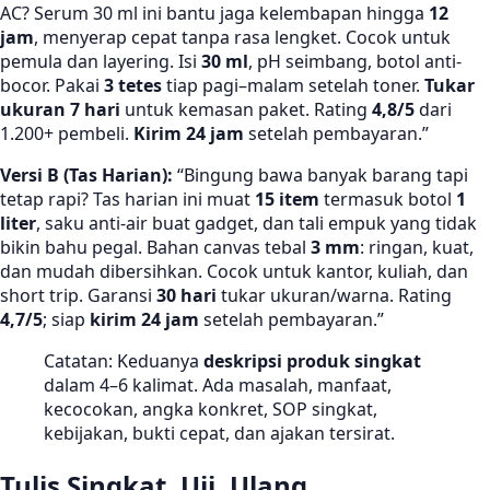
AC? Serum 30 ml ini bantu jaga kelembapan hingga
12
jam
, menyerap cepat tanpa rasa lengket. Cocok untuk
pemula dan layering. Isi
30 ml
, pH seimbang, botol anti-
bocor. Pakai
3 tetes
tiap pagi–malam setelah toner.
Tukar
ukuran 7 hari
untuk kemasan paket. Rating
4,8/5
dari
1.200+ pembeli.
Kirim 24 jam
setelah pembayaran.”
Versi B (Tas Harian):
“Bingung bawa banyak barang tapi
tetap rapi? Tas harian ini muat
15 item
termasuk botol
1
liter
, saku anti-air buat gadget, dan tali empuk yang tidak
bikin bahu pegal. Bahan canvas tebal
3 mm
: ringan, kuat,
dan mudah dibersihkan. Cocok untuk kantor, kuliah, dan
short trip. Garansi
30 hari
tukar ukuran/warna. Rating
4,7/5
; siap
kirim 24 jam
setelah pembayaran.”
Catatan: Keduanya
deskripsi produk singkat
dalam 4–6 kalimat. Ada masalah, manfaat,
kecocokan, angka konkret, SOP singkat,
kebijakan, bukti cepat, dan ajakan tersirat.
Tulis Singkat, Uji, Ulang