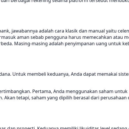
l dari berbagai rekening selama platform tersebut menduk
ank, jawabannya adalah cara klasik dan manual yaitu cel
termasuk aman sebab pengguna harus memecahkan atau mer
beda. Masing-masing adalah penyimpanan uang untuk kebu
ana. Untuk membeli keduanya, Anda dapat memakai sistem i
 dipertimbangkan. Pertama, Anda menggunakan saham untuk
an tetapi, saham yang dipilih berasal dari perusahaan den
 dan properti. Keduanya memiliki likuiditas level sedang 