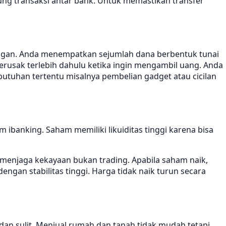
ung transaksi antar bank. Untuk memastikan transfer
engan. Anda menempatkan sejumlah dana berbentuk tunai
usak terlebih dahulu ketika ingin mengambil uang. Anda
tuhan tertentu misalnya pembelian gadget atau cicilan
banking. Saham memiliki likuiditas tinggi karena bisa
 menjaga kekayaan bukan trading. Apabila saham naik,
gan stabilitas tinggi. Harga tidak naik turun secara
dan sulit. Menjual rumah dan tanah tidak mudah tetapi