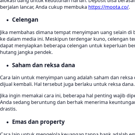
alokasi uang untuk kebutuhan harian. Deposit bisa berasa
berjalan lancar, Anda cukup membuka
https://moota.co/
.
Celengan
Jika membahas dimana tempat menyimpan uang selain di b
ke dalam media ini. Meskipun terdengar kuno, celengan 
dapat menyiapkan beberapa celengan untuk keperluan ber
hutang jangka pendek.
Saham dan reksa dana
Cara lain untuk menyimpan uang adalah saham dan reksa d
dijual kembali. Hal tersebut juga berlaku untuk reksa dana.
Jika ingin memakai cara ini, beberapa hal penting wajib
Anda sedang beruntung dan berhak menerima keuntungan. Ak
drastis.
Emas dan property
Cara lain untuk mengelola keuangan tanpa bank adalah emas