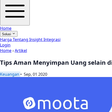
Home
Solusi
Harga
Tentang
Insight
Integrasi
Login
Home
›
Artikel
Tips Aman Menyimpan Uang selain d
Keuangan
• Sep, 01 2020