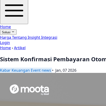
Home
Solusi
Harga
Tentang
Insight
Integrasi
Login
Home
›
Artikel
Sistem Konfirmasi Pembayaran Otoma
Kabar
Keuangan
Event
news
• Jan, 07 2026