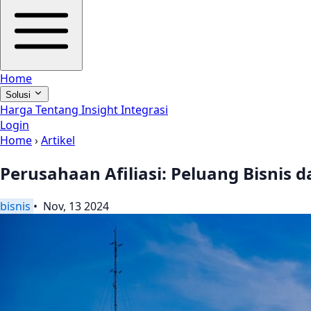
Home
Solusi
Harga
Tentang
Insight
Integrasi
Login
Home
›
Artikel
Perusahaan Afiliasi: Peluang Bisnis 
bisnis
• Nov, 13 2024