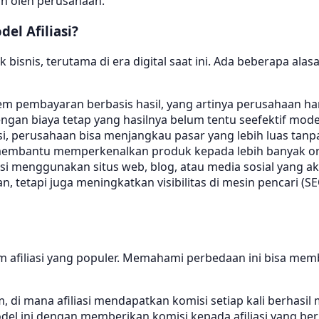
an oleh perusahaan.
l Afiliasi?
yak bisnis, terutama di era digital saat ini. Ada beberap
tem pembayaran berbasis hasil, yang artinya perusahaan h
ngan biaya tetap yang hasilnya belum tentu seefektif model 
i, perusahaan bisa menjangkau pasar yang lebih luas tanp
a membantu memperkenalkan produk kepada lebih banyak o
asi menggunakan situs web, blog, atau media sosial yang akt
api juga meningkatkan visibilitas di mesin pencari (SEO) m
ram afiliasi yang populer. Memahami perbedaan ini bisa mem
 di mana afiliasi mendapatkan komisi setiap kali berhasil
l ini dengan memberikan komisi kepada afiliasi yang b