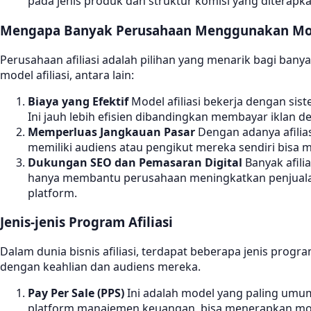
pada jenis produk dan struktur komisi yang diterapk
Mengapa Banyak Perusahaan Menggunakan Mode
Perusahaan afiliasi adalah pilihan yang menarik bagi ban
model afiliasi, antara lain:
Biaya yang Efektif
Model afiliasi bekerja dengan sis
Ini jauh lebih efisien dibandingkan membayar iklan de
Memperluas Jangkauan Pasar
Dengan adanya afilias
memiliki audiens atau pengikut mereka sendiri bis
Dukungan SEO dan Pemasaran Digital
Banyak afili
hanya membantu perusahaan meningkatkan penjualan, tet
platform.
Jenis-jenis Program Afiliasi
Dalam dunia bisnis afiliasi, terdapat beberapa jenis prog
dengan keahlian dan audiens mereka.
Pay Per Sale (PPS)
Ini adalah model yang paling umum,
platform manajemen keuangan, bisa menerapkan mode