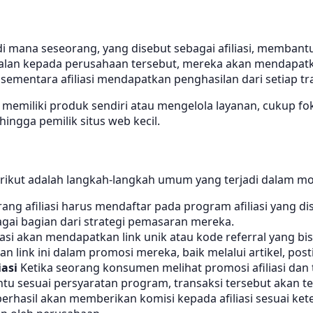
n di mana seseorang, yang disebut sebagai afiliasi, memb
jualan kepada perusahaan tersebut, mereka akan mendapat
mentara afiliasi mendapatkan penghasilan dari setiap tra
erlu memiliki produk sendiri atau mengelola layanan, cukup f
 hingga pemilik situs web kecil.
Berikut adalah langkah-langkah umum yang terjadi dalam mod
ang afiliasi harus mendaftar pada program afiliasi yang 
agai bagian dari strategi pemasaran mereka.
liasi akan mendapatkan link unik atau kode referral yang 
link ini dalam promosi mereka, baik melalui artikel, postin
asi
Ketika seorang konsumen melihat promosi afiliasi dan ter
 sesuai persyaratan program, transaksi tersebut akan terd
berhasil akan memberikan komisi kepada afiliasi sesuai ket