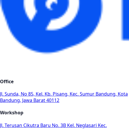
Office
Jl. Sunda, No 85, Kel. Kb. Pisang, Kec. Sumur Bandung, Kota
Bandung, Jawa Barat 40112
Workshop
Jl. Terusan Cikutra Baru No. 3B Kel. Neglasari Kec.