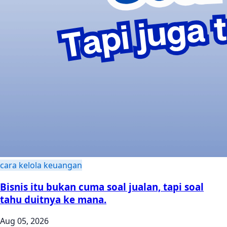
cara kelola keuangan
Bisnis itu bukan cuma soal jualan, tapi soal
tahu duitnya ke mana.
Aug 05, 2026