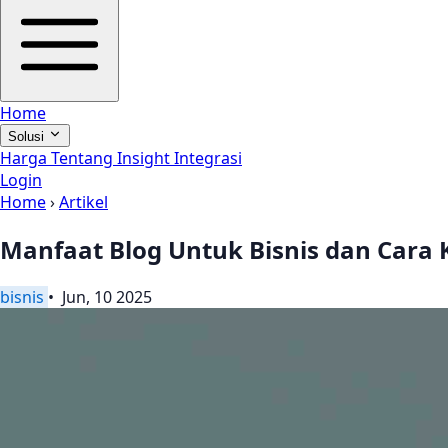
Home
Solusi
Harga
Tentang
Insight
Integrasi
Login
Home
›
Artikel
Manfaat Blog Untuk Bisnis dan Cara 
bisnis
• Jun, 10 2025