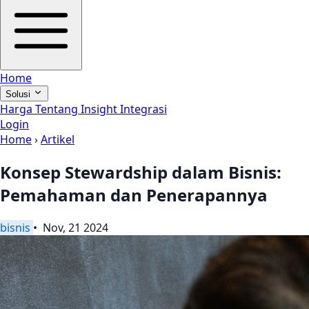
Home
Solusi
Harga
Tentang
Insight
Integrasi
Login
Home
›
Artikel
Konsep Stewardship dalam Bisnis:
Pemahaman dan Penerapannya
bisnis
• Nov, 21 2024