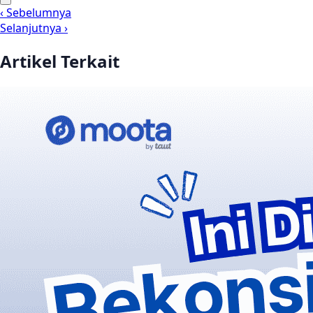
‹ Sebelumnya
Selanjutnya ›
Artikel Terkait