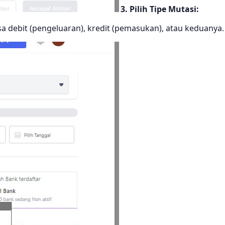
3. Pilih Tipe Mutasi:
sa debit (pengeluaran), kredit (pemasukan), atau keduanya.