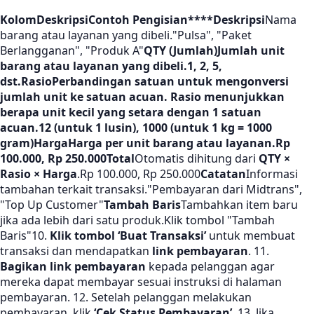
Kolom
Deskripsi
Contoh Pengisian****Deskripsi
Nama
barang atau layanan yang dibeli."Pulsa", "Paket
Berlangganan", "Produk A"
QTY (Jumlah)
Jumlah unit
barang atau layanan yang dibeli.1, 2, 5,
dst.
Rasio
Perbandingan satuan untuk mengonversi
jumlah unit ke satuan acuan. Rasio menunjukkan
berapa unit kecil yang setara dengan 1 satuan
acuan.12 (untuk 1 lusin), 1000 (untuk 1 kg = 1000
gram)
Harga
Harga per unit barang atau layanan.Rp
100.000, Rp 250.000
Total
Otomatis dihitung dari
QTY ×
Rasio × Harga
.Rp 100.000, Rp 250.000
Catatan
Informasi
tambahan terkait transaksi."Pembayaran dari Midtrans",
"Top Up Customer"
Tambah Baris
Tambahkan item baru
jika ada lebih dari satu produk.Klik tombol "Tambah
Baris"10.
Klik tombol ‘Buat Transaksi’
untuk membuat
transaksi dan mendapatkan
link pembayaran
. 11.
Bagikan link pembayaran
kepada pelanggan agar
mereka dapat membayar sesuai instruksi di halaman
pembayaran. 12. Setelah pelanggan melakukan
pembayaran, klik
‘Cek Status Pembayaran’
. 13. Jika