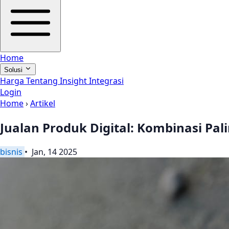
Home
Solusi
Harga
Tentang
Insight
Integrasi
Login
Home
›
Artikel
Jualan Produk Digital: Kombinasi P
bisnis
• Jan, 14 2025