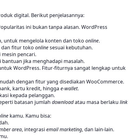
oduk digital. Berikut penjelasannya:
Popularitas ini bukan tanpa alasan. WordPress
, untuk mengelola konten dan toko
online
.
dan fitur toko
online
sesuai kebutuhan.
 mesin pencari.
 bantuan jika menghadapi masalah.
ntuk WordPress. Fitur-fiturnya sangat lengkap untuk
 mudah dengan fitur yang disediakan WooCommerce.
nk, kartu kredit, hingga
e-wallet
.
kasi kepada pelanggan.
seperti batasan jumlah
download
atau masa berlaku
link
line
kamu. Kamu bisa:
dah.
mber area
, integrasi
email marketing
, dan lain-lain.
amu.