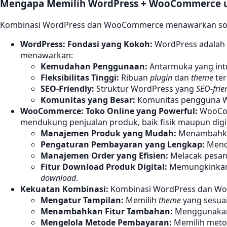
Mengapa Memilih WordPress + WooCommerce un
Kombinasi WordPress dan WooCommerce menawarkan solu
WordPress: Fondasi yang Kokoh:
WordPress adalah
menawarkan:
Kemudahan Penggunaan:
Antarmuka yang int
Fleksibilitas Tinggi:
Ribuan
plugin
dan
theme
ter
SEO-Friendly:
Struktur WordPress yang
SEO-frie
Komunitas yang Besar:
Komunitas pengguna Wo
WooCommerce: Toko Online yang Powerful:
WooCo
mendukung penjualan produk, baik fisik maupun digit
Manajemen Produk yang Mudah:
Menambahkan
Pengaturan Pembayaran yang Lengkap:
Mendu
Manajemen Order yang Efisien:
Melacak pesana
Fitur Download Produk Digital:
Memungkinkan
download
.
Kekuatan Kombinasi:
Kombinasi WordPress dan Wo
Mengatur Tampilan:
Memilih
theme
yang sesua
Menambahkan Fitur Tambahan:
Menggunak
Mengelola Metode Pembayaran:
Memilih metod