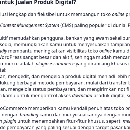
tuk Jualan Produk Digital?
si lengkap dan fleksibel untuk membangun toko
online
pr
Content Management System
(CMS) paling populer di dunia. 
uitif memudahkan pengguna, bahkan yang awam sekalipun
sedia, memungkinkan kamu untuk menyesuaikan tampilan 
ndly
membantu meningkatkan visibilitas toko
online
kamu di
rdPress sangat besar dan aktif, sehingga mudah mencari
mmerce adalah
plugin e-commerce
yang dirancang khusus u
al:
, mengedit, dan mengelola produk digital menjadi lebih
kung berbagai metode pembayaran, mulai dari transfer ba
n, mengelola status pembayaran, dan mengirimkan notifi
 kamu untuk mengontrol akses
download
produk digital, 
oCommerce memberikan kamu kendali penuh atas toko
on
i dengan
branding
kamu dan menyesuaikannya dengan mu
an
plugin
untuk menambahkan fitur-fitur khusus, seperti
me
e pembayaran yang paling sesuai dengan target pasar k