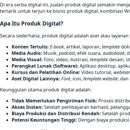
Di era serba digital ini, jualan produk digital semakin men
tertarik untuk terjun ke bisnis produk digital, kombinas
Apa Itu Produk Digital?
Secara sederhana, produk digital adalah aset atau layanan 
Konten Tertulis:
E-book
, artikel, laporan,
template
doku
Media Audio:
Musik,
podcast
, efek suara,
audiobook
, 
Media Visual:
Foto, video, ilustrasi,
template
desain,
s
Perangkat Lunak (Software):
Aplikasi desktop, aplik
Kursus dan Pelatihan Online:
Video tutorial,
webinar
Aset Digital Lainnya:
Font
,
icon
,
template website
, dan
Keunggulan utama produk digital adalah:
Tidak Memerlukan Pengiriman Fisik:
Proses distrib
Akses Instan:
Setelah pembayaran berhasil, pelangg
Biaya Produksi dan Distribusi Rendah:
Setelah produ
Potensi Keuntungan Tinggi:
Dengan biaya produksi d