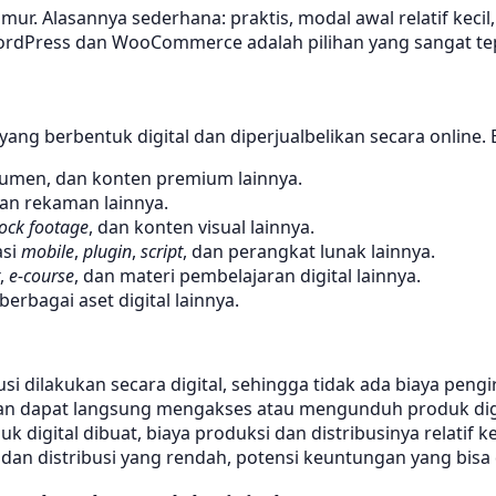
jamur. Alasannya sederhana: praktis, modal awal relatif kec
i WordPress dan WooCommerce adalah pilihan yang sangat t
yang berbentuk digital dan diperjualbelikan secara online.
men, dan konten premium lainnya.
dan rekaman lainnya.
tock footage
, dan konten visual lainnya.
asi
mobile
,
plugin
,
script
, dan perangkat lunak lainnya.
,
e-course
, dan materi pembelajaran digital lainnya.
 berbagai aset digital lainnya.
usi dilakukan secara digital, sehingga tidak ada biaya pen
an dapat langsung mengakses atau mengunduh produk digit
k digital dibuat, biaya produksi dan distribusinya relatif k
an distribusi yang rendah, potensi keuntungan yang bisa d