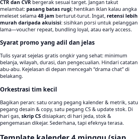
CTR dan CVR
bergerak sesuai target. Jangan takut
melambat:
pasang batas rugi
; hentikan iklan kalau angka
meleset selama
48 jam
berturut-turut. Ingat,
retensi lebih
murah daripada akuisisi
: sisihkan porsi untuk pelanggan
lama—voucher repeat, bundling loyal, atau early access.
Syarat promo yang adil dan jelas
Tulis syarat sejelas gratis ongkir yang sehat: minimum
belanja, wilayah, durasi, dan pengecualian. Hindari catatan
abu-abu. Kejelasan di depan mencegah “drama chat” di
belakang.
Orkestrasi tim kecil
Bagikan peran: satu orang pegang kalender & metrik, satu
pegang desain & copy, satu pegang CS & update stok. Di
hari gas,
skrip CS
disiapkan; di hari jeda, stok &
pengemasan dikejar. Sederhana, tapi efeknya terasa.
Template kalender 4 minggu (siap