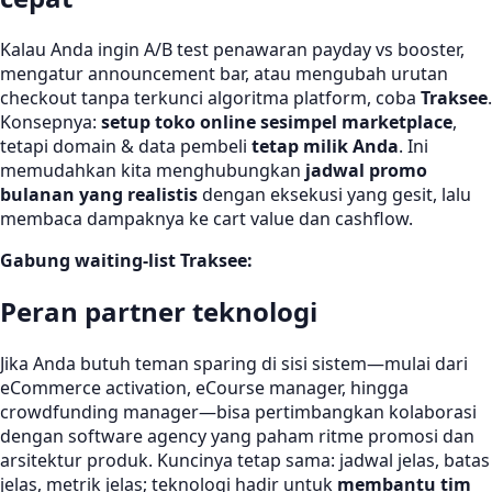
Kalau Anda ingin A/B test penawaran payday vs booster,
mengatur announcement bar, atau mengubah urutan
checkout tanpa terkunci algoritma platform, coba
Traksee
.
Konsepnya:
setup toko online sesimpel marketplace
,
tetapi domain & data pembeli
tetap milik Anda
. Ini
memudahkan kita menghubungkan
jadwal promo
bulanan yang realistis
dengan eksekusi yang gesit, lalu
membaca dampaknya ke cart value dan cashflow.
Gabung waiting-list Traksee:
Peran partner teknologi
Jika Anda butuh teman sparing di sisi sistem—mulai dari
eCommerce activation, eCourse manager, hingga
crowdfunding manager—bisa pertimbangkan kolaborasi
dengan software agency yang paham ritme promosi dan
arsitektur produk. Kuncinya tetap sama: jadwal jelas, batas
jelas, metrik jelas; teknologi hadir untuk
membantu tim