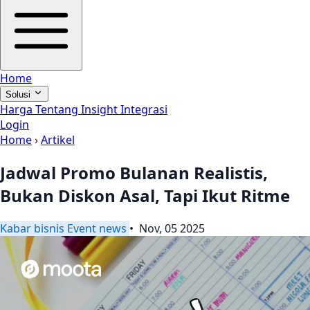
Home
Solusi
Harga
Tentang
Insight
Integrasi
Login
Home
›
Artikel
Jadwal Promo Bulanan Realistis,
Bukan Diskon Asal, Tapi Ikut Ritme
Kabar
bisnis
Event
news
• Nov, 05 2025