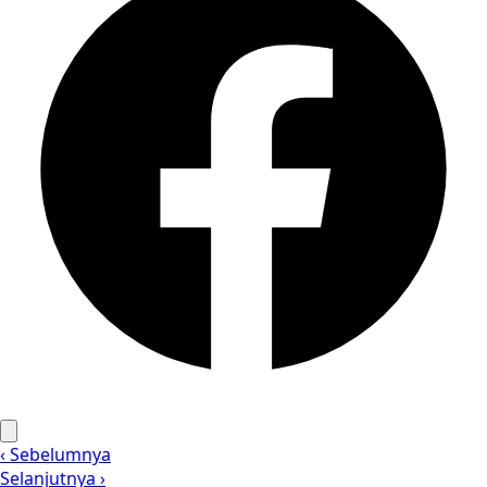
‹ Sebelumnya
Selanjutnya ›