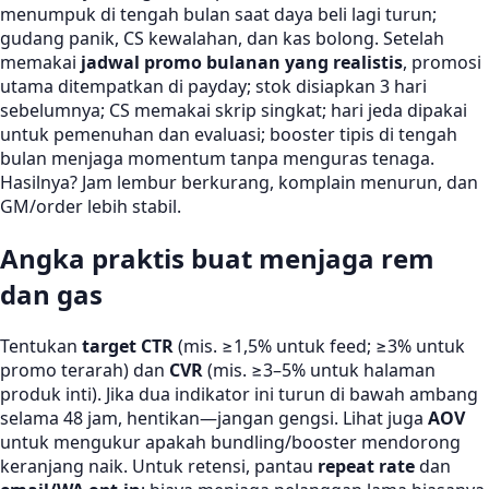
menumpuk di tengah bulan saat daya beli lagi turun;
gudang panik, CS kewalahan, dan kas bolong. Setelah
memakai
jadwal promo bulanan yang realistis
, promosi
utama ditempatkan di payday; stok disiapkan 3 hari
sebelumnya; CS memakai skrip singkat; hari jeda dipakai
untuk pemenuhan dan evaluasi; booster tipis di tengah
bulan menjaga momentum tanpa menguras tenaga.
Hasilnya? Jam lembur berkurang, komplain menurun, dan
GM/order lebih stabil.
Angka praktis buat menjaga rem
dan gas
Tentukan
target CTR
(mis. ≥1,5% untuk feed; ≥3% untuk
promo terarah) dan
CVR
(mis. ≥3–5% untuk halaman
produk inti). Jika dua indikator ini turun di bawah ambang
selama 48 jam, hentikan—jangan gengsi. Lihat juga
AOV
untuk mengukur apakah bundling/booster mendorong
keranjang naik. Untuk retensi, pantau
repeat rate
dan