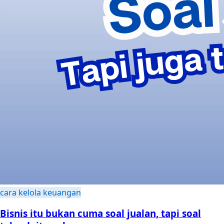
cara kelola keuangan
Bisnis itu bukan cuma soal jualan, tapi soal