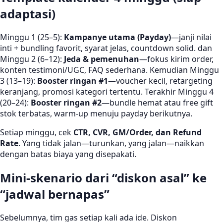
adaptasi)
Minggu 1 (25–5):
Kampanye utama (Payday)
—janji nilai
inti + bundling favorit, syarat jelas, countdown solid. dan
Minggu 2 (6–12):
Jeda & pemenuhan
—fokus kirim order,
konten testimoni/UGC, FAQ sederhana. Kemudian Minggu
3 (13–19):
Booster ringan #1
—voucher kecil, retargeting
keranjang, promosi kategori tertentu. Terakhir Minggu 4
(20–24):
Booster ringan #2
—bundle hemat atau free gift
stok terbatas, warm-up menuju payday berikutnya.
Setiap minggu, cek
CTR, CVR, GM/Order, dan Refund
Rate
. Yang tidak jalan—turunkan, yang jalan—naikkan
dengan batas biaya yang disepakati.
Mini-skenario dari “diskon asal” ke
“jadwal bernapas”
Sebelumnya, tim gas setiap kali ada ide. Diskon