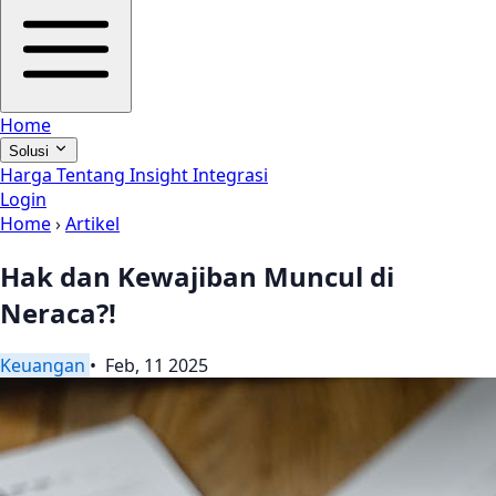
Home
Solusi
Harga
Tentang
Insight
Integrasi
Login
Home
›
Artikel
Hak dan Kewajiban Muncul di
Neraca?!
Keuangan
• Feb, 11 2025