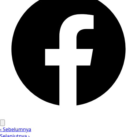
‹ Sebelumnya
Selanjutnya ›