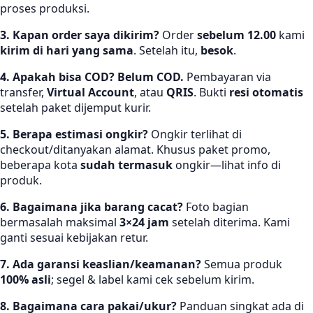
proses produksi.
3. Kapan order saya dikirim?
Order
sebelum 12.00
kami
kirim di hari yang sama
. Setelah itu,
besok
.
4. Apakah bisa COD?
Belum COD.
Pembayaran via
transfer,
Virtual Account
, atau
QRIS
. Bukti
resi otomatis
setelah paket dijemput kurir.
5. Berapa estimasi ongkir?
Ongkir terlihat di
checkout/ditanyakan alamat. Khusus paket promo,
beberapa kota
sudah termasuk
ongkir—lihat info di
produk.
6. Bagaimana jika barang cacat?
Foto bagian
bermasalah maksimal
3×24 jam
setelah diterima. Kami
ganti sesuai kebijakan retur.
7. Ada garansi keaslian/keamanan?
Semua produk
100% asli
; segel & label kami cek sebelum kirim.
8. Bagaimana cara pakai/ukur?
Panduan singkat ada di