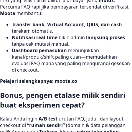
Info yang jelas harus diikuti alur bayar yang
mulus
.
Percuma FAQ rapi jika pembayaran tersendat di verifikasi.
Moota
membantu:
Transfer bank, Virtual Account, QRIS, dan cash
terekam otomatis.
Notifikasi real time
bikin admin
langsung proses
tanpa cek mutasi manual.
Dashboard pemasukan
menunjukkan
kanal/produk/shift paling cuan—memudahkan
evaluasi FAQ mana yang paling mengurangi gesekan
di checkout.
Pelajari selengkapnya:
moota.co
Bonus, pengen etalase milik sendiri
buat eksperimen cepat?
Kalau Anda ingin
A/B test
urutan FAQ, judul, dan layout
checkout di
“rumah sendiri”
(domain & data pelanggan
milik Anda), coba
Traksee
. Idenya:
setup toko online