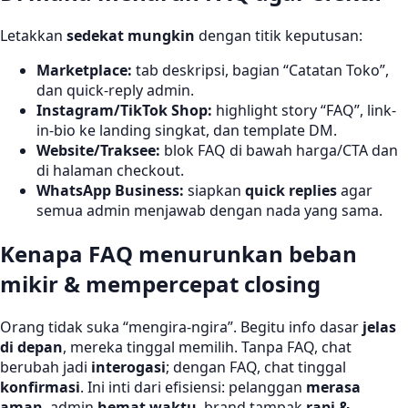
Letakkan
sedekat mungkin
dengan titik keputusan:
Marketplace:
tab deskripsi, bagian “Catatan Toko”,
dan quick-reply admin.
Instagram/TikTok Shop:
highlight story “FAQ”, link-
in-bio ke landing singkat, dan template DM.
Website/Traksee:
blok FAQ di bawah harga/CTA dan
di halaman checkout.
WhatsApp Business:
siapkan
quick replies
agar
semua admin menjawab dengan nada yang sama.
Kenapa FAQ menurunkan beban
mikir & mempercepat closing
Orang tidak suka “mengira-ngira”. Begitu info dasar
jelas
di depan
, mereka tinggal memilih. Tanpa FAQ, chat
berubah jadi
interogasi
; dengan FAQ, chat tinggal
konfirmasi
. Ini inti dari efisiensi: pelanggan
merasa
aman
, admin
hemat waktu
, brand tampak
rapi &