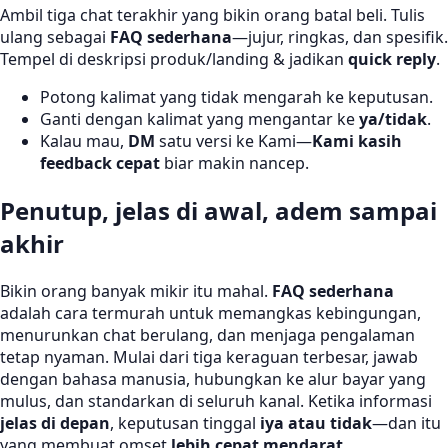
Ambil tiga chat terakhir yang bikin orang batal beli. Tulis
ulang sebagai
FAQ sederhana
—jujur, ringkas, dan spesifik.
Tempel di deskripsi produk/landing & jadikan
quick reply
.
Potong kalimat yang tidak mengarah ke keputusan.
Ganti dengan kalimat yang mengantar ke
ya/tidak
.
Kalau mau,
DM
satu versi ke Kami—
Kami kasih
feedback cepat
biar makin nancep.
Penutup, jelas di awal, adem sampai
akhir
Bikin orang banyak mikir itu mahal.
FAQ sederhana
adalah cara termurah untuk memangkas kebingungan,
menurunkan chat berulang, dan menjaga pengalaman
tetap nyaman. Mulai dari tiga keraguan terbesar, jawab
dengan bahasa manusia, hubungkan ke alur bayar yang
mulus, dan standarkan di seluruh kanal. Ketika informasi
jelas di depan
, keputusan tinggal
iya atau tidak
—dan itu
yang membuat omset
lebih cepat mendarat
.