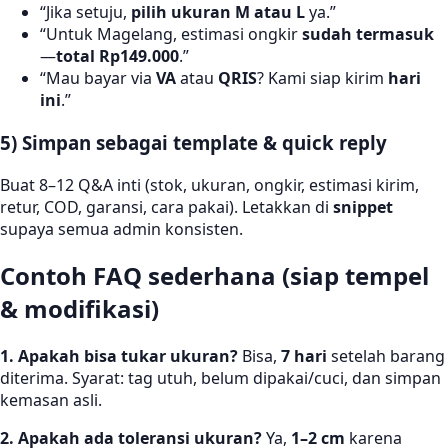
“Jika setuju,
pilih ukuran M atau L
ya.”
“Untuk Magelang, estimasi ongkir
sudah termasuk
—
total Rp149.000
.”
“Mau bayar via
VA
atau
QRIS
? Kami siap kirim
hari
ini
.”
5) Simpan sebagai template & quick reply
Buat 8–12 Q&A inti (stok, ukuran, ongkir, estimasi kirim,
retur, COD, garansi, cara pakai). Letakkan di
snippet
supaya semua admin konsisten.
Contoh FAQ sederhana (siap tempel
& modifikasi)
1. Apakah bisa tukar ukuran?
Bisa,
7 hari
setelah barang
diterima. Syarat: tag utuh, belum dipakai/cuci, dan simpan
kemasan asli.
2. Apakah ada toleransi ukuran?
Ya,
1–2 cm
karena