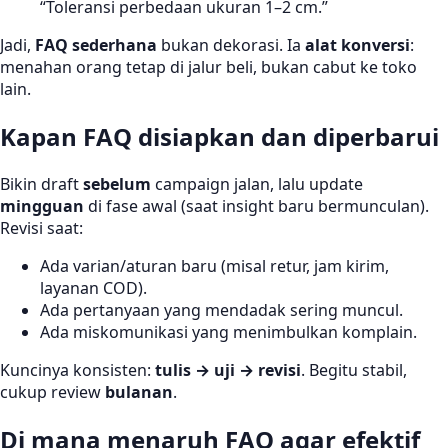
“Toleransi perbedaan ukuran 1–2 cm.”
Jadi,
FAQ sederhana
bukan dekorasi. Ia
alat konversi
:
menahan orang tetap di jalur beli, bukan cabut ke toko
lain.
Kapan FAQ disiapkan dan diperbarui
Bikin draft
sebelum
campaign jalan, lalu update
mingguan
di fase awal (saat insight baru bermunculan).
Revisi saat:
Ada varian/aturan baru (misal retur, jam kirim,
layanan COD).
Ada pertanyaan yang mendadak sering muncul.
Ada miskomunikasi yang menimbulkan komplain.
Kuncinya konsisten:
tulis → uji → revisi
. Begitu stabil,
cukup review
bulanan
.
Di mana menaruh FAQ agar efektif