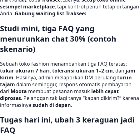
sesimpel marketplace
, tapi kontrol penuh tetap di tangan
Anda.
Gabung waiting list Traksee:
Studi mini, tiga FAQ yang
menurunkan chat 30% (contoh
skenario)
Sebuah toko fashion menambahkan tiga FAQ teratas:
tukar ukuran 7 hari
,
toleransi ukuran 1–2 cm
, dan
jam
kirim
. Hasilnya, admin melaporkan DM berulang
turun
tajam
dalam seminggu; respons otomatis pembayaran
dari
Moota
membuat pesanan masuk
lebih cepat
diproses
. Pelanggan tak lagi tanya “kapan dikirim?” karena
informasinya
sudah di depan
.
Tugas hari ini, ubah 3 keraguan jadi
FAQ