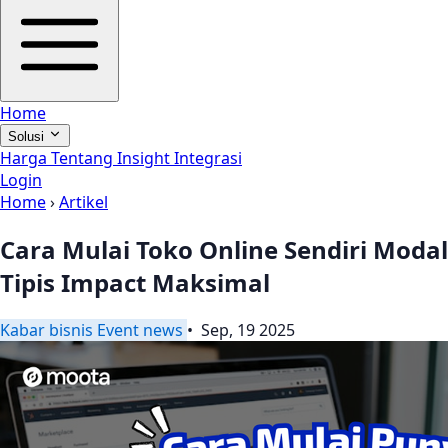
Home
Solusi
Harga
Tentang
Insight
Integrasi
Login
Home
›
Artikel
Cara Mulai Toko Online Sendiri Modal
Tipis Impact Maksimal
Kabar
bisnis
Event
news
• Sep, 19 2025