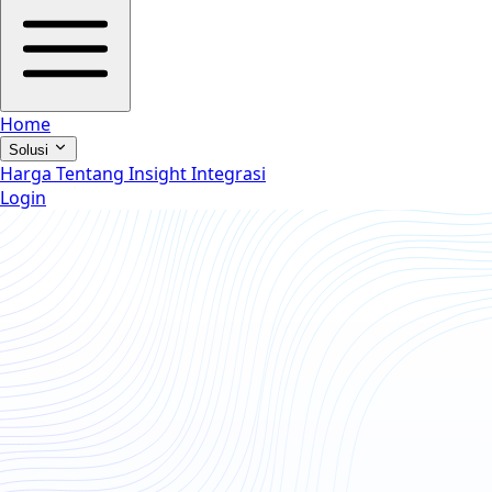
Home
Solusi
Harga
Tentang
Insight
Integrasi
Login