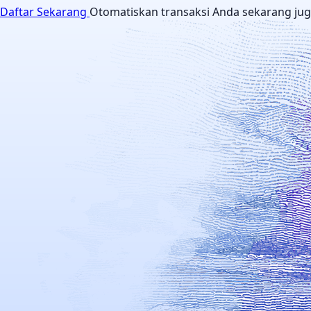
Daftar Sekarang
Otomatiskan transaksi Anda sekarang jug