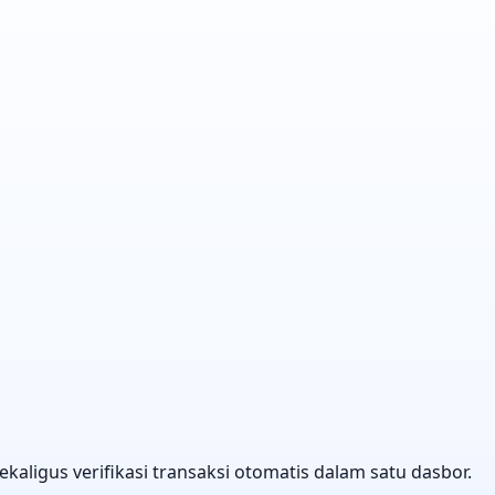
igus verifikasi transaksi otomatis dalam satu dasbor.